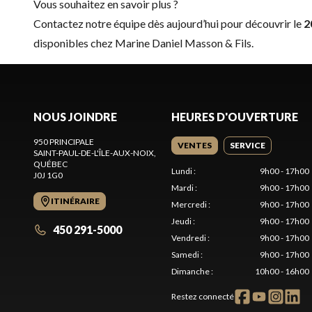
Vous souhaitez en savoir plus ?
Contactez notre équipe dès aujourd’hui pour découvrir le
2
disponibles chez Marine Daniel Masson & Fils.
NOUS JOINDRE
HEURES D'OUVERTURE
950 PRINCIPALE
VENTES
SERVICE
SAINT-PAUL-DE-L'ÎLE-AUX-NOIX
,
QUÉBEC
Lundi
:
9h00 - 17h00
J0J 1G0
Mardi
:
9h00 - 17h00
ITINÉRAIRE
Mercredi
:
9h00 - 17h00
Jeudi
:
9h00 - 17h00
450 291-5000
Vendredi
:
9h00 - 17h00
Samedi
:
9h00 - 17h00
Dimanche
:
10h00 - 16h00
Restez connecté