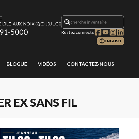
E
-L'ÎLE-AUX-NOIX
(QC)
J0J 1G0
291-5000
Restez connecté
ENGLISH
BLOGUE
VIDÉOS
CONTACTEZ-NOUS
 EX SANS FIL