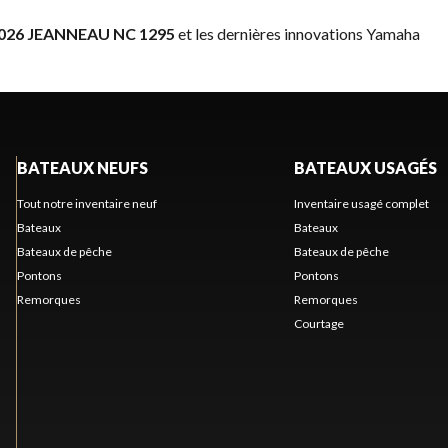
026 JEANNEAU NC 1295
et les dernières innovations Yamaha
BATEAUX NEUFS
BATEAUX USAGÉS
Tout notre inventaire neuf
Inventaire usagé complet
Bateaux
Bateaux
Bateaux de pêche
Bateaux de pêche
Pontons
Pontons
Remorques
Remorques
Courtage