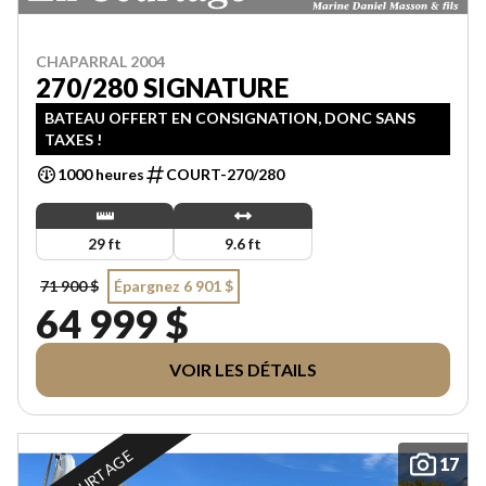
CHAPARRAL 2004
270/280 SIGNATURE
BATEAU OFFERT EN CONSIGNATION, DONC SANS
TAXES !
1000 heures
COURT-270/280
29 ft
9.6 ft
71 900 $
Épargnez 6 901 $
64 999 $
VOIR LES DÉTAILS
EN COURTAGE
17