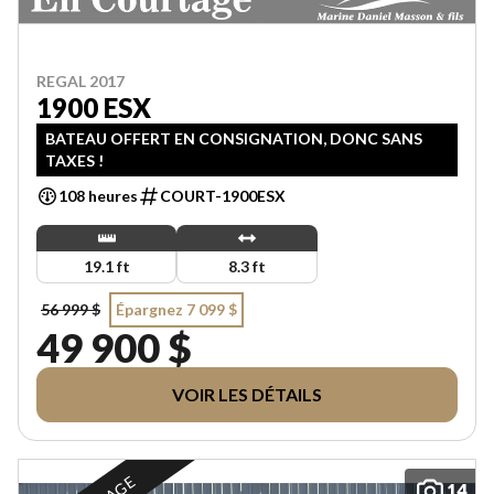
REGAL 2017
1900 ESX
BATEAU OFFERT EN CONSIGNATION, DONC SANS
TAXES !
108 heures
COURT-1900ESX
19.1 ft
8.3 ft
56 999 $
Épargnez 7 099 $
49 900 $
VOIR LES DÉTAILS
14