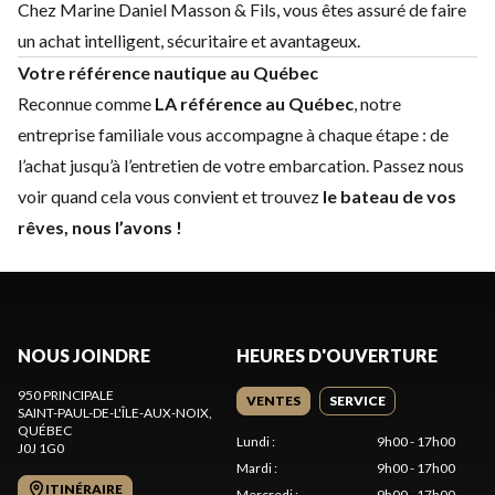
Chez Marine Daniel Masson & Fils, vous êtes assuré de faire
un achat intelligent, sécuritaire et avantageux.
Votre référence nautique au Québec
Reconnue comme
LA référence au Québec
, notre
entreprise familiale vous accompagne à chaque étape : de
l’achat jusqu’à l’entretien de votre embarcation. Passez nous
voir quand cela vous convient et trouvez
le bateau de vos
rêves, nous l’avons !
NOUS JOINDRE
HEURES D'OUVERTURE
950 PRINCIPALE
VENTES
SERVICE
SAINT-PAUL-DE-L'ÎLE-AUX-NOIX
,
QUÉBEC
Lundi
:
9h00 - 17h00
J0J 1G0
Mardi
:
9h00 - 17h00
ITINÉRAIRE
Mercredi
:
9h00 - 17h00