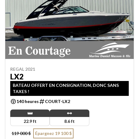
REGAL 2021
LX2
BATEAU OFFERT EN CONSIGNATION, DONC SANS
TAXES !
140 heures
COURT-LX2
22.9 ft
8.6 ft
119 000 $
Épargnez 19 100 $