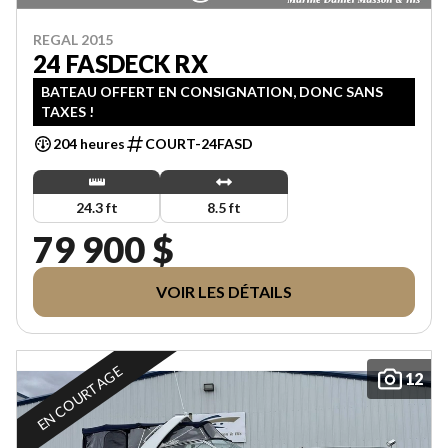
REGAL 2015
24 FASDECK RX
BATEAU OFFERT EN CONSIGNATION, DONC SANS
TAXES !
204 heures
COURT-24FASD
24.3 ft
8.5 ft
79 900 $
VOIR LES DÉTAILS
EN COURTAGE
12