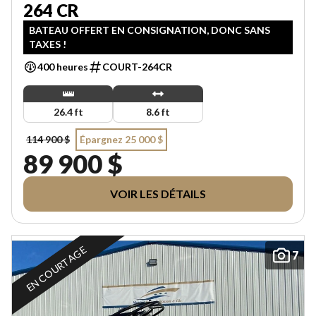
264 CR
BATEAU OFFERT EN CONSIGNATION, DONC SANS
TAXES !
400 heures
COURT-264CR
26.4 ft
8.6 ft
114 900 $
Épargnez 25 000 $
89 900 $
VOIR LES DÉTAILS
EN COURTAGE
7