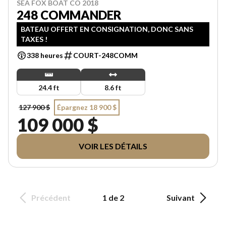
SEA FOX BOAT CO 2018
248 COMMANDER
BATEAU OFFERT EN CONSIGNATION, DONC SANS
TAXES !
338 heures
COURT-248COMM
24.4 ft
8.6 ft
127 900 $
Épargnez 18 900 $
109 000 $
VOIR LES DÉTAILS
Précédent
1 de 2
Suivant