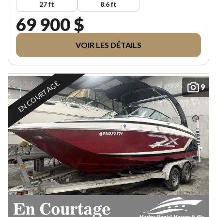
27 ft
8.6 ft
69 900 $
VOIR LES DÉTAILS
EN COURTAGE
9