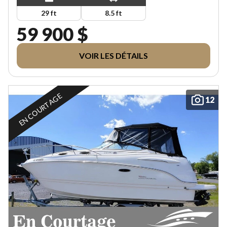
29 ft
8.5 ft
59 900 $
VOIR LES DÉTAILS
EN COURTAGE
12