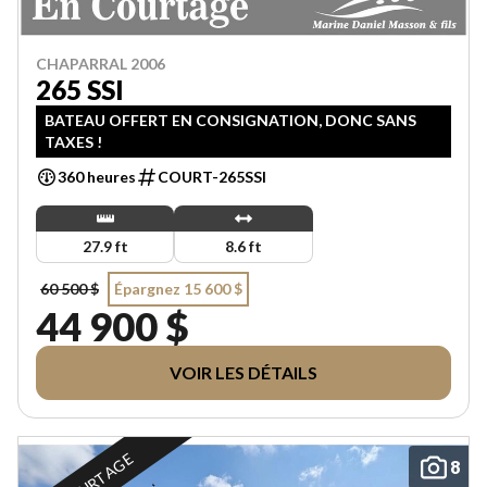
CHAPARRAL 2006
265 SSI
BATEAU OFFERT EN CONSIGNATION, DONC SANS
TAXES !
360 heures
COURT-265SSI
27.9 ft
8.6 ft
60 500 $
Épargnez 15 600 $
44 900 $
VOIR LES DÉTAILS
8