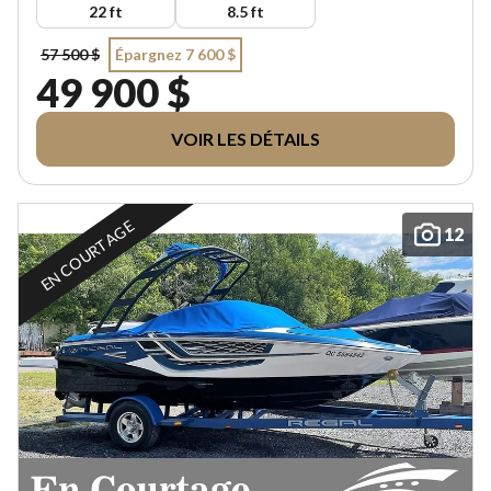
22 ft
8.5 ft
57 500 $
Épargnez 7 600 $
49 900 $
VOIR LES DÉTAILS
EN COURTAGE
12