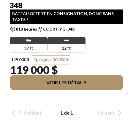
348
BATEAU OFFERT EN CONSIGNATION, DONC SANS
TAXES !
818 heures
COURT-PG-348
37 ft
12 ft
149 000 $
Épargnez 30 000 $
119 000 $
VOIR LES DÉTAILS
Précédent
1 de 1
Suivant