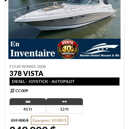
FOUR WINNS 2006
378 VISTA
DIESEL - JOYSTICK - AUTOPILOT
CC009
41 ft
12 ft
259 000 $
Épargnez 10 000 $