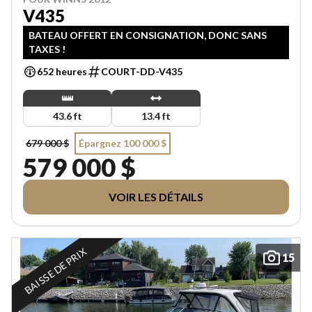
V435
BATEAU OFFERT EN CONSIGNATION, DONC SANS
TAXES !
652 heures
COURT-DD-V435
43.6 ft
13.4 ft
679 000 $
Épargnez 100 000 $
579 000 $
VOIR LES DÉTAILS
BAISSE DE PRIX
15