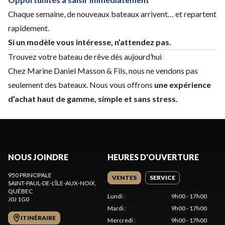
Chaque semaine, de nouveaux bateaux arrivent… et repartent
rapidement.
Si un modèle vous intéresse, n’attendez pas.
Trouvez votre bateau de rêve dès aujourd’hui
Chez Marine Daniel Masson & Fils, nous ne vendons pas
seulement des bateaux. Nous vous offrons
une expérience
d’achat haut de gamme, simple et sans stress.
NOUS JOINDRE
HEURES D'OUVERTURE
950 PRINCIPALE
VENTES
SERVICE
SAINT-PAUL-DE-L'ÎLE-AUX-NOIX
,
QUÉBEC
Lundi
:
9h00 - 17h00
J0J 1G0
Mardi
:
9h00 - 17h00
ITINÉRAIRE
Mercredi
:
9h00 - 17h00