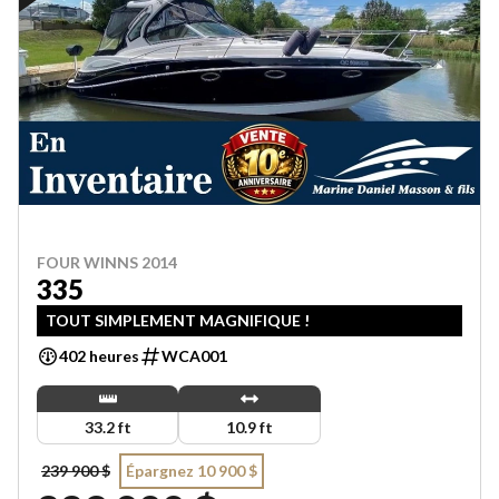
FOUR WINNS 2014
335
TOUT SIMPLEMENT MAGNIFIQUE !
402 heures
WCA001
33.2 ft
10.9 ft
239 900 $
Épargnez 10 900 $