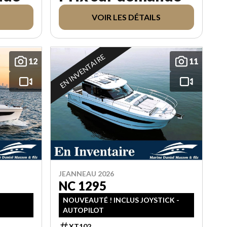
VOIR LES DÉTAILS
EN INVENTAIRE
12
11
JEANNEAU 2026
NC 1295
S
NOUVEAUTÉ ! INCLUS JOYSTICK -
AUTOPILOT
XT102