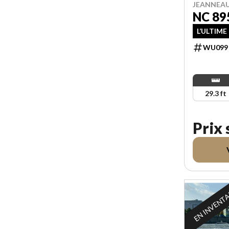
JEANNEAU
NC 89
L’ULTIME
WU099
29.3 ft
Prix
EN INVENT