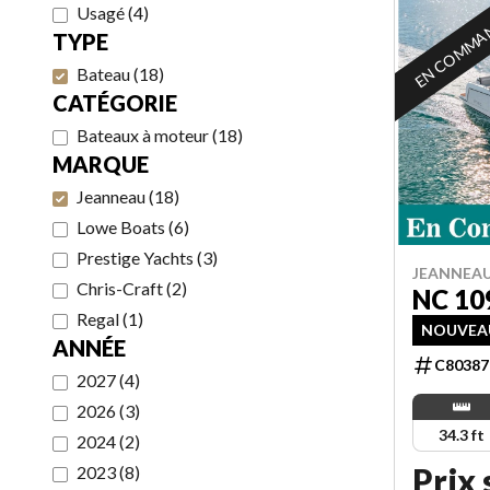
Usagé
(
4
)
EN COMMA
TYPE
Bateau
(
18
)
CATÉGORIE
Bateaux à moteur
(
18
)
MARQUE
Jeanneau
(
18
)
Lowe Boats
(
6
)
Prestige Yachts
(
3
)
JEANNEAU
Chris-Craft
(
2
)
NC 10
Regal
(
1
)
NOUVEAUT
ANNÉE
C80387
2027
(
4
)
2026
(
3
)
34.3 ft
2024
(
2
)
Prix
2023
(
8
)