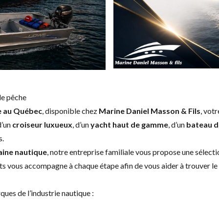
de pêche
e au Québec
, disponible chez
Marine Daniel Masson & Fils
, vot
 d’un
croiseur luxueux
, d’un
yacht haut de gamme
, d’un
bateau d
s.
aine nautique
, notre entreprise familiale vous propose une sélect
ts vous accompagne à chaque étape afin de vous aider à trouver le b
es de l’industrie nautique :