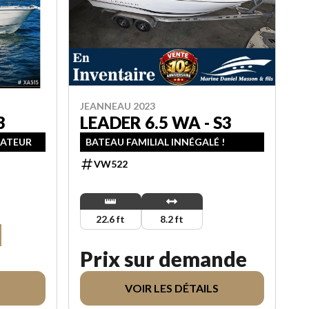
JEANNEAU 2023
3
LEADER 6.5 WA - S3
RATEUR
BATEAU FAMILIAL INNÉGALÉ !
VW522
22.6 ft
8.2 ft
Prix sur demande
VOIR LES DÉTAILS