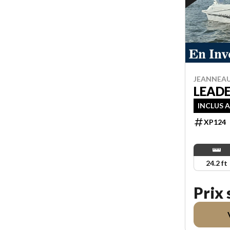
JEANNEAU
LEADER
INCLUS 
XP124
24.2 ft
Prix