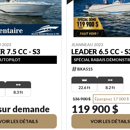
 2023
JEANNEAU 2023
 7.5 CC - S3
LEADER 6.5 CC - S
AUTOPILOT
SPÉCIAL RABAIS DÉMONST
BXA515
22.6 ft
8.2 ft
8.3 ft
136 900 $
Épargnez 17 000 $
119 900 $
 sur demande
VOIR LES DÉTAILS
VOIR LES DÉTAILS