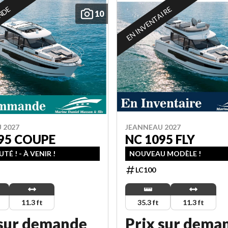
NDE
EN INVENTAIRE
10
 2027
JEANNEAU 2027
95 COUPE
NC 1095 FLY
É ! - À VENIR !
NOUVEAU MODÈLE !
LC100
11.3 ft
35.3 ft
11.3 ft
 sur demande
Prix sur dema