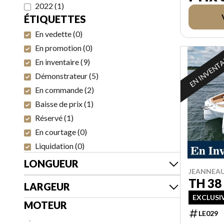
2022
(
1
)
ÉTIQUETTES
En vedette
(
0
)
En promotion
(
0
)
EN INVENT
En inventaire
(
9
)
Démonstrateur
(
5
)
En commande
(
2
)
Baisse de prix
(
1
)
Réservé
(
1
)
En courtage
(
0
)
Liquidation
(
0
)
LONGUEUR
JEANNEAU
TH 38
LARGEUR
EXCLUSIV
MOTEUR
LE029
-