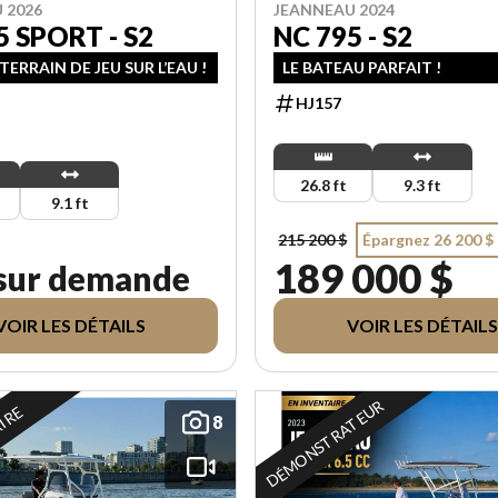
 2026
JEANNEAU 2024
5 SPORT - S2
NC 795 - S2
 TERRAIN DE JEU SUR L’EAU !
LE BATEAU PARFAIT !
HJ157
26.8 ft
9.3 ft
9.1 ft
215 200 $
Épargnez 26 200 $
189 000 $
 sur demande
VOIR LES DÉTAILS
VOIR LES DÉTAILS
DÉMONSTRATEUR
AIRE
8