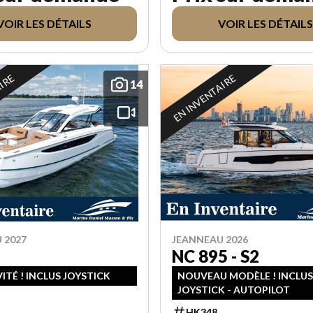
VOIR LES DÉTAILS
VOIR LES DÉTAILS
AIRE
EN INVENTAIRE
14
 2027
JEANNEAU 2026
NC 895 - S2
ITÉ ! INCLUS JOYSTICK
NOUVEAU MODÈLE ! INCLU
JOYSTICK - AUTOPILOT
HK348