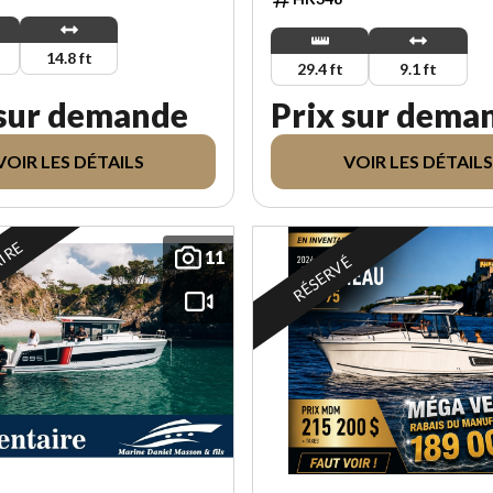
14.8 ft
29.4 ft
9.1 ft
 sur demande
Prix sur dema
VOIR LES DÉTAILS
VOIR LES DÉTAILS
AIRE
11
RÉSERVÉ