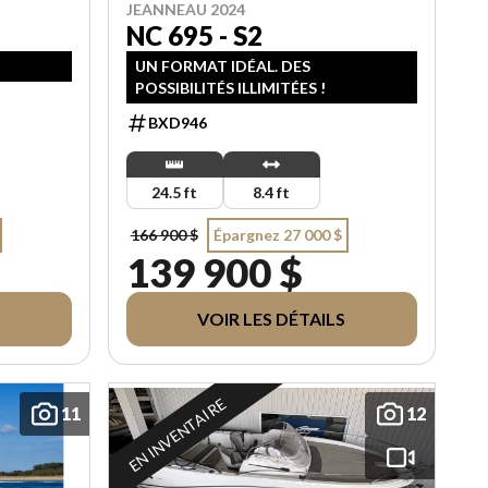
JEANNEAU 2024
NC 695 - S2
UN FORMAT IDÉAL. DES
POSSIBILITÉS ILLIMITÉES !
BXD946
24.5 ft
8.4 ft
166 900 $
Épargnez 27 000 $
139 900 $
VOIR LES DÉTAILS
EN INVENTAIRE
11
12