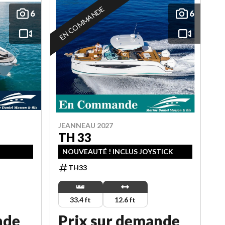
EN COMMANDE
6
6
JEANNEAU 2027
TH 33
NOUVEAUTÉ ! INCLUS JOYSTICK
TH33
33.4 ft
12.6 ft
nde
Prix sur demande