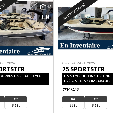
AIRE
EN INVENTAIRE
13
AFT 2026
CHRIS-CRAFT 2025
ORTSTER
25 SPORTSTER
E PRESTIGE... AU STYLE
UN STYLE DISTINCTIF. UNE
PRÉSENCE INCOMPARABLE !
MR143
8.6 ft
25 ft
8.6 ft