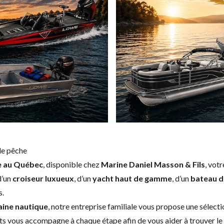
de pêche
e au Québec
, disponible chez
Marine Daniel Masson & Fils
, vot
 d’un
croiseur luxueux
, d’un
yacht haut de gamme
, d’un
bateau d
s.
aine nautique
, notre entreprise familiale vous propose une sélect
ts vous accompagne à chaque étape afin de vous aider à trouver le b