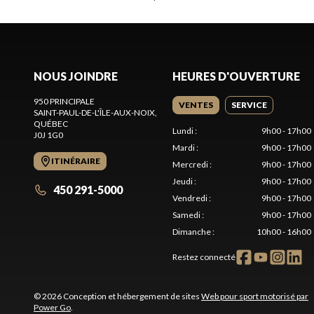
NOUS JOINDRE
HEURES D'OUVERTURE
950 PRINCIPALE
VENTES
SERVICE
SAINT-PAUL-DE-L'ÎLE-AUX-NOIX
,
QUÉBEC
Lundi
:
9h00 - 17h00
J0J 1G0
Mardi
:
9h00 - 17h00
ITINÉRAIRE
Mercredi
:
9h00 - 17h00
Jeudi
:
9h00 - 17h00
450 291-5000
Vendredi
:
9h00 - 17h00
Samedi
:
9h00 - 17h00
Dimanche
:
10h00 - 16h00
Restez connecté
© 2026 Conception et hébergement de sites
Web pour sport motorisé par
Power Go
.