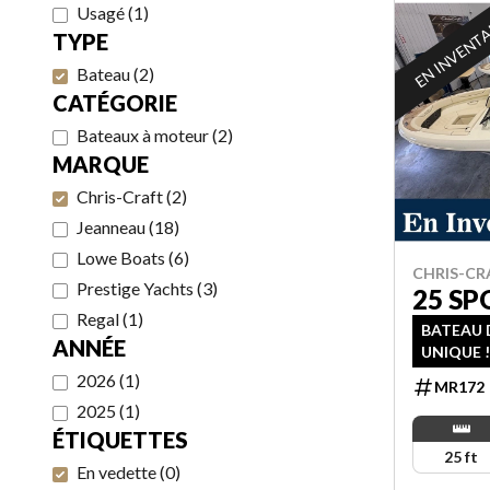
Usagé
(
1
)
EN INVENT
TYPE
Bateau
(
2
)
CATÉGORIE
Bateaux à moteur
(
2
)
MARQUE
Chris-Craft
(
2
)
Jeanneau
(
18
)
Lowe Boats
(
6
)
CHRIS-CR
Prestige Yachts
(
3
)
25 SP
Regal
(
1
)
BATEAU D
ANNÉE
UNIQUE !
2026
(
1
)
MR172
2025
(
1
)
ÉTIQUETTES
25 ft
En vedette
(
0
)